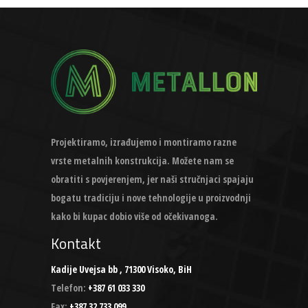
Projektiramo, izrađujemo i montiramo razne
vrste metalnih konstrukcija. Možete nam se
obratiti s povjerenjem, jer naši stručnjaci spajaju
bogatu tradiciju i nove tehnologije u proizvodnji
kako bi kupac dobio više od očekivanoga.
Kontakt
Kadije Uvejsa bb , 71300 Visoko, BiH
Telefon:
+387 61 033 330
Fax:
+387 32 733 099