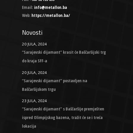
Email:
info@metallon.ba
Web:
https://metallon.ba/
Novosti
20 JULA, 2024
“Sarajevski dijamant” krasit će Baščaršijski trg
do kraja SFF-a
20 JULA, 2024
“Sarajevski dijamant” postavljen na
Baščaršijskom trgu
23 JULA, 2024
“Sarajevski dijamant” s Baščaršije premješten
ispred Olimpijskog bazena, tražit će se i treća
lokacija