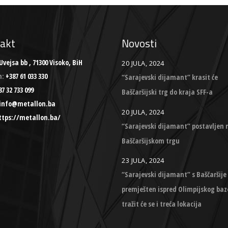
akt
Novosti
Uvejsa bb , 71300 Visoko, BiH
20 JULA, 2024
n:
+387 61 033 330
“Sarajevski dijamant” krasit će
7 32 733 099
Baščaršijski trg do kraja SFF-a
info@metallon.ba
20 JULA, 2024
ttps://metallon.ba/
“Sarajevski dijamant” postavljen 
Baščaršijskom trgu
23 JULA, 2024
“Sarajevski dijamant” s Baščaršije
premješten ispred Olimpijskog baz
tražit će se i treća lokacija