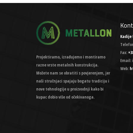
Kont
Kadije 
Telefo
Fax:
+38
Projektiramo, izrađujemo i montiramo
Email:
razne vrste metalnih konstrukcija.
Web:
h
Možete nam se obratiti s povjerenjem, jer
naši stručnjaci spajaju bogatu tradiciju i
nove tehnologije u proizvodnji kako bi
kupac dobio više od očekivanoga.