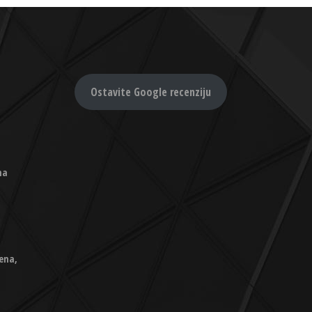
Ostavite Google recenziju
na
ena,