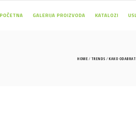
POČETNA
GALERIJA PROIZVODA
KATALOZI
US
HOME
TRENDS
KAKO ODABRAT