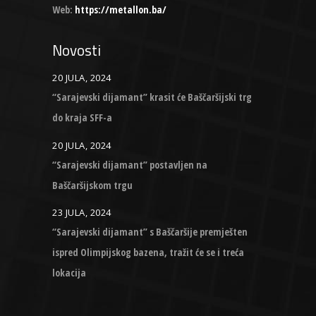
Web:
https://metallon.ba/
Novosti
20 JULA, 2024
“Sarajevski dijamant” krasit će Baščaršijski trg
do kraja SFF-a
20 JULA, 2024
“Sarajevski dijamant” postavljen na
Baščaršijskom trgu
23 JULA, 2024
“Sarajevski dijamant” s Baščaršije premješten
ispred Olimpijskog bazena, tražit će se i treća
lokacija