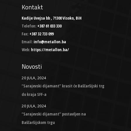
Kontakt
Kadije Uvejsa bb , 71300 Visoko, BiH
Telefon:
+387 61 033 330
Fax:
+387 32 733 099
Email:
info@metallon.ba
Web:
https://metallon.ba/
Novosti
20 JULA, 2024
“Sarajevski dijamant” krasit će Baščaršijski trg
do kraja SFF-a
20 JULA, 2024
“Sarajevski dijamant” postavljen na
Baščaršijskom trgu