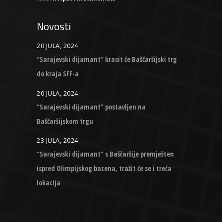
Novosti
20 JULA, 2024
“Sarajevski dijamant” krasit će Baščaršijski trg
do kraja SFF-a
20 JULA, 2024
“Sarajevski dijamant” postavljen na
Baščaršijskom trgu
23 JULA, 2024
“Sarajevski dijamant” s Baščaršije premješten
ispred Olimpijskog bazena, tražit će se i treća
lokacija