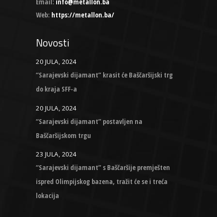
Email:
info@metallon.ba
Web:
https://metallon.ba/
Novosti
20 JULA, 2024
“Sarajevski dijamant” krasit će Baščaršijski trg
do kraja SFF-a
20 JULA, 2024
“Sarajevski dijamant” postavljen na
Baščaršijskom trgu
23 JULA, 2024
“Sarajevski dijamant” s Baščaršije premješten
ispred Olimpijskog bazena, tražit će se i treća
lokacija