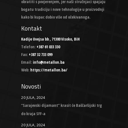
obratiti s povjerenjem, jer naši stručnjaci spajaju
bogatu tradiciju i nove tehnologije u proizvodnji
kako bi kupac dobio više od očekivanoga.
Kontakt
Kadije Uvejsa bb , 71300 Visoko, BiH
Telefon:
+387 61 033 330
Fax:
+387 32 733 099
Email:
info@metallon.ba
Web:
https://metallon.ba/
Novosti
20 JULA, 2024
“Sarajevski dijamant” krasit će Baščaršijski trg
do kraja SFF-a
20 JULA, 2024