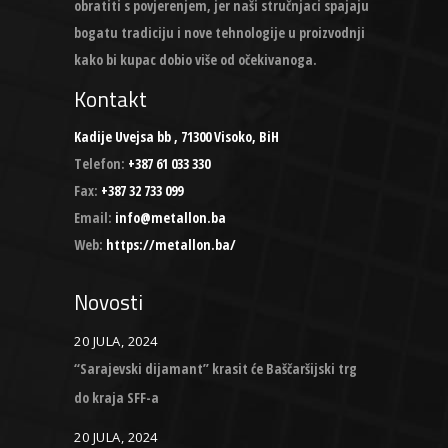
obratiti s povjerenjem, jer naši stručnjaci spajaju
bogatu tradiciju i nove tehnologije u proizvodnji
kako bi kupac dobio više od očekivanoga.
Kontakt
Kadije Uvejsa bb , 71300 Visoko, BiH
Telefon:
+387 61 033 330
Fax:
+387 32 733 099
Email:
info@metallon.ba
Web:
https://metallon.ba/
Novosti
20 JULA, 2024
“Sarajevski dijamant” krasit će Baščaršijski trg
do kraja SFF-a
20 JULA, 2024