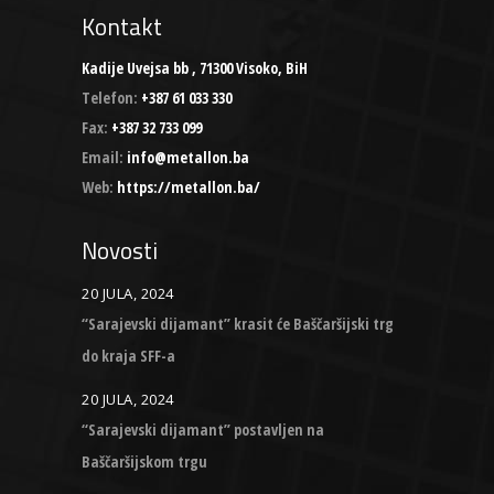
Kontakt
Kadije Uvejsa bb , 71300 Visoko, BiH
Telefon:
+387 61 033 330
Fax:
+387 32 733 099
Email:
info@metallon.ba
Web:
https://metallon.ba/
Novosti
20 JULA, 2024
“Sarajevski dijamant” krasit će Baščaršijski trg
do kraja SFF-a
20 JULA, 2024
“Sarajevski dijamant” postavljen na
Baščaršijskom trgu