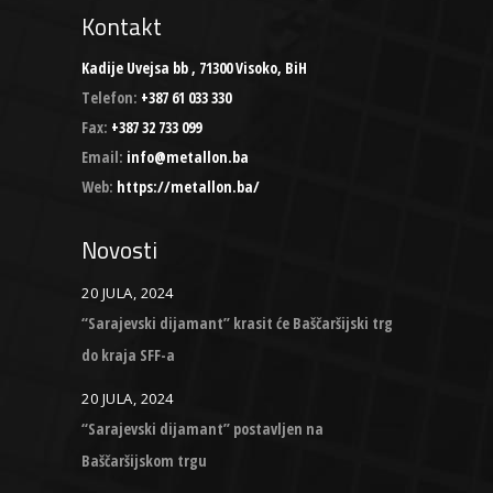
Kontakt
Kadije Uvejsa bb , 71300 Visoko, BiH
Telefon:
+387 61 033 330
Fax:
+387 32 733 099
Email:
info@metallon.ba
Web:
https://metallon.ba/
Novosti
20 JULA, 2024
“Sarajevski dijamant” krasit će Baščaršijski trg
do kraja SFF-a
20 JULA, 2024
“Sarajevski dijamant” postavljen na
Baščaršijskom trgu