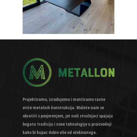
Projektiramo, izrađujemo i montiramo razne
vrste metalnih konstrukcija. Možete nam se
obratiti s povjerenjem, jer naši stručnjaci spajaju
bogatu tradiciju i nove tehnologije u proizvodnji
kako bi kupac dobio više od očekivanoga.