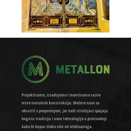
Projektiramo, izrađujemo i montiramo razne
vrste metalnih konstrukcija. Možete nam se
obratiti s povjerenjem, jer naši stručnjaci spajaju
bogatu tradiciju i nove tehnologije u proizvodnji
kako bi kupac dobio više od očekivanoga.