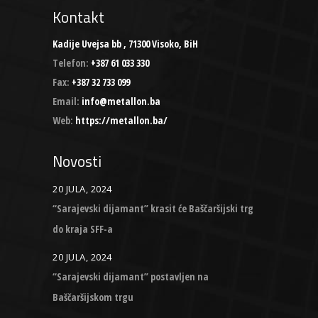
Kontakt
Kadije Uvejsa bb , 71300 Visoko, BiH
Telefon:
+387 61 033 330
Fax:
+387 32 733 099
Email:
info@metallon.ba
Web:
https://metallon.ba/
Novosti
20 JULA, 2024
“Sarajevski dijamant” krasit će Baščaršijski trg
do kraja SFF-a
20 JULA, 2024
“Sarajevski dijamant” postavljen na
Baščaršijskom trgu