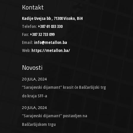
Kontakt
Kadije Uvejsa bb , 71300 Visoko, BiH
Telefon:
+387 61 033 330
Fax:
+387 32 733 099
Email:
info@metallon.ba
Web:
https://metallon.ba/
Novosti
20 JULA, 2024
“Sarajevski dijamant” krasit će Baščaršijski trg
do kraja SFF-a
20 JULA, 2024
“Sarajevski dijamant” postavljen na
Baščaršijskom trgu