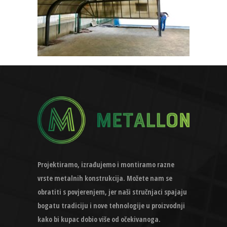
Projektiramo, izrađujemo i montiramo razne
vrste metalnih konstrukcija. Možete nam se
obratiti s povjerenjem, jer naši stručnjaci spajaju
bogatu tradiciju i nove tehnologije u proizvodnji
kako bi kupac dobio više od očekivanoga.