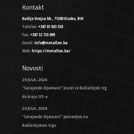
Kontakt
Kadije Uvejsa bb , 71300 Visoko, BiH
Telefon:
+387 61 033 330
Fax:
+387 32 733 099
Email:
info@metallon.ba
Web:
https://metallon.ba/
Novosti
20 JULA, 2024
“Sarajevski dijamant” krasit će Baščaršijski trg
do kraja SFF-a
20 JULA, 2024
“Sarajevski dijamant” postavljen na
Baščaršijskom trgu