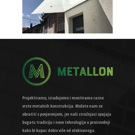
Projektiramo, izrađujemo i montiramo razne
vrste metalnih konstrukcija. Možete nam se
obratiti s povjerenjem, jer naši stručnjaci spajaju
bogatu tradiciju i nove tehnologije u proizvodnji
kako bi kupac dobio više od očekivanoga.