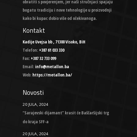
obratiti s povjerenjem, jer naši stručnjaci spajaju
bogatu tradiciju i nove tehnologije u proizvodnji
kako bi kupac dobio više od očekivanoga.
Kontakt
Kadije Uvejsa bb , 71300 Visoko, BiH
Telefon:
+387 61 033 330
Fax:
+387 32 733 099
Email:
info@metallon.ba
Web:
https://metallon.ba/
Novosti
20 JULA, 2024
“Sarajevski dijamant” krasit će Baščaršijski trg
do kraja SFF-a
20 JULA, 2024