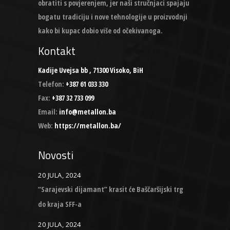
obratiti s povjerenjem, jer naši stručnjaci spajaju
bogatu tradiciju i nove tehnologije u proizvodnji
kako bi kupac dobio više od očekivanoga.
Kontakt
Kadije Uvejsa bb , 71300 Visoko, BiH
Telefon:
+387 61 033 330
Fax:
+387 32 733 099
Email:
info@metallon.ba
Web:
https://metallon.ba/
Novosti
20 JULA, 2024
“Sarajevski dijamant” krasit će Baščaršijski trg
do kraja SFF-a
20 JULA, 2024