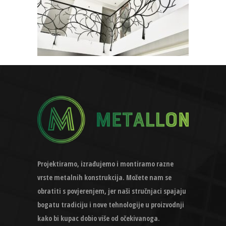
Projektiramo, izrađujemo i montiramo razne
vrste metalnih konstrukcija. Možete nam se
obratiti s povjerenjem, jer naši stručnjaci spajaju
bogatu tradiciju i nove tehnologije u proizvodnji
kako bi kupac dobio više od očekivanoga.