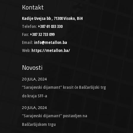
Kontakt
Kadije Uvejsa bb , 71300 Visoko, BiH
Telefon:
+387 61 033 330
Fax:
+387 32 733 099
Email:
info@metallon.ba
Web:
https://metallon.ba/
Novosti
20 JULA, 2024
“Sarajevski dijamant” krasit će Baščaršijski trg
do kraja SFF-a
20 JULA, 2024
“Sarajevski dijamant” postavljen na
Baščaršijskom trgu