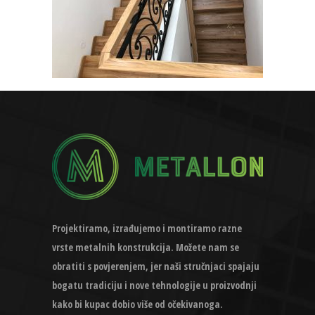
Projektiramo, izrađujemo i montiramo razne
vrste metalnih konstrukcija. Možete nam se
obratiti s povjerenjem, jer naši stručnjaci spajaju
bogatu tradiciju i nove tehnologije u proizvodnji
kako bi kupac dobio više od očekivanoga.