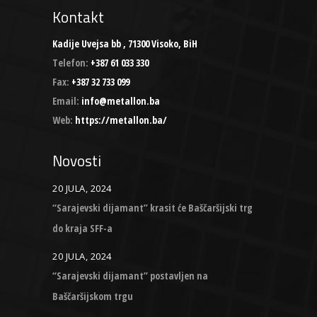
Kontakt
Kadije Uvejsa bb , 71300 Visoko, BiH
Telefon:
+387 61 033 330
Fax:
+387 32 733 099
Email:
info@metallon.ba
Web:
https://metallon.ba/
Novosti
20 JULA, 2024
“Sarajevski dijamant” krasit će Baščaršijski trg
do kraja SFF-a
20 JULA, 2024
“Sarajevski dijamant” postavljen na
Baščaršijskom trgu