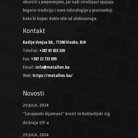
obratiti s povjerenjem, jer naši stručnjaci spajaju
bogatu tradiciju i nove tehnologije u proizvodnji
kako bi kupac dobio više od očekivanoga.
Kontakt
Kadije Uvejsa bb , 71300 Visoko, BiH
Telefon:
+387 61 033 330
Fax:
+387 32 733 099
Email:
info@metallon.ba
Web:
https://metallon.ba/
Novosti
20 JULA, 2024
“Sarajevski dijamant” krasit će Baščaršijski trg
do kraja SFF-a
20 JULA, 2024