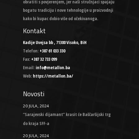
obratiti s povjerenjem, jer naši stručnjaci spajaju
bogatu tradiciju i nove tehnologije u proizvodnji
kako bi kupac dobio više od očekivanoga.
Kontakt
Kadije Uvejsa bb , 71300 Visoko, BiH
Telefon:
+387 61 033 330
Fax:
+387 32 733 099
Email:
info@metallon.ba
Web:
https://metallon.ba/
Novosti
20 JULA, 2024
“Sarajevski dijamant” krasit će Baščaršijski trg
do kraja SFF-a
20 JULA, 2024