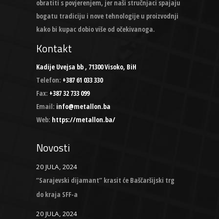
obratiti s povjerenjem, jer naši stručnjaci spajaju
bogatu tradiciju i nove tehnologije u proizvodnji
kako bi kupac dobio više od očekivanoga.
Kontakt
Kadije Uvejsa bb , 71300 Visoko, BiH
Telefon:
+387 61 033 330
Fax:
+387 32 733 099
Email:
info@metallon.ba
Web:
https://metallon.ba/
Novosti
20 JULA, 2024
“Sarajevski dijamant” krasit će Baščaršijski trg
do kraja SFF-a
20 JULA, 2024