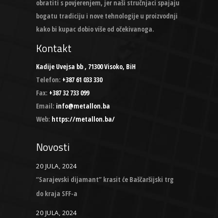
obratiti s povjerenjem, jer naši stručnjaci spajaju
bogatu tradiciju i nove tehnologije u proizvodnji
kako bi kupac dobio više od očekivanoga.
Kontakt
Kadije Uvejsa bb , 71300 Visoko, BiH
Telefon:
+387 61 033 330
Fax:
+387 32 733 099
Email:
info@metallon.ba
Web:
https://metallon.ba/
Novosti
20 JULA, 2024
“Sarajevski dijamant” krasit će Baščaršijski trg
do kraja SFF-a
20 JULA, 2024