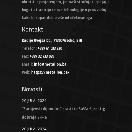
obratiti s povjerenjem, jer naši stručnjaci spajaju
bogatu tradiciju i nove tehnologije u proizvodnji
kako bi kupac dobio više od očekivanoga.
Kontakt
Kadije Uvejsa bb , 71300 Visoko, BiH
Telefon:
+387 61 033 330
Fax:
+387 32 733 099
Email:
info@metallon.ba
Web:
https://metallon.ba/
Novosti
20 JULA, 2024
“Sarajevski dijamant” krasit će Baščaršijski trg
do kraja SFF-a
20 JULA, 2024