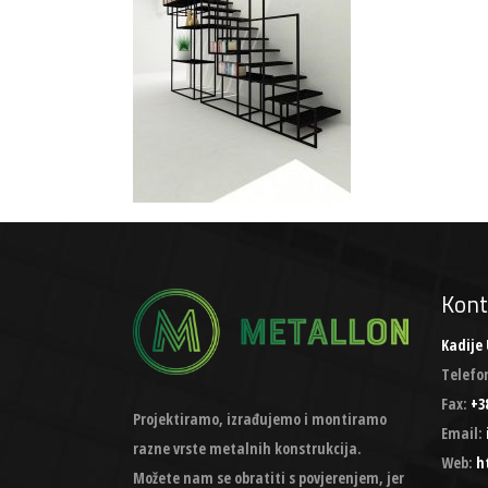
Kont
Kadije 
Telefo
Fax:
+38
Projektiramo, izrađujemo i montiramo
Email:
razne vrste metalnih konstrukcija.
Web:
h
Možete nam se obratiti s povjerenjem, jer