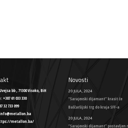
akt
Novosti
Uvejsa bb , 71300 Visoko, BiH
20 JULA, 2024
n:
+387 61 033 330
“Sarajevski dijamant” krasit će
7 32 733 099
Baščaršijski trg do kraja SFF-a
info@metallon.ba
20 JULA, 2024
ttps://metallon.ba/
“Sarajevski dijamant” postavljen 