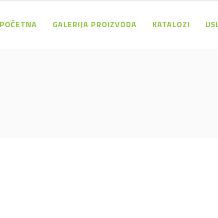
POČETNA
GALERIJA PROIZVODA
KATALOZI
US