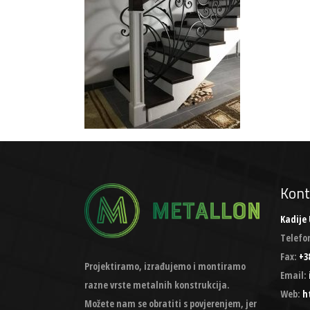
Kont
Kadije 
Telefo
Fax:
+38
Projektiramo, izrađujemo i montiramo
Email:
razne vrste metalnih konstrukcija.
Web:
h
Možete nam se obratiti s povjerenjem, jer