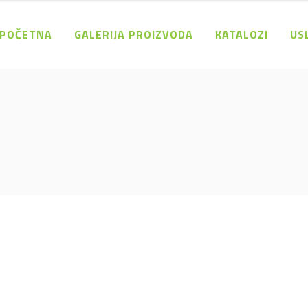
POČETNA
GALERIJA PROIZVODA
KATALOZI
US