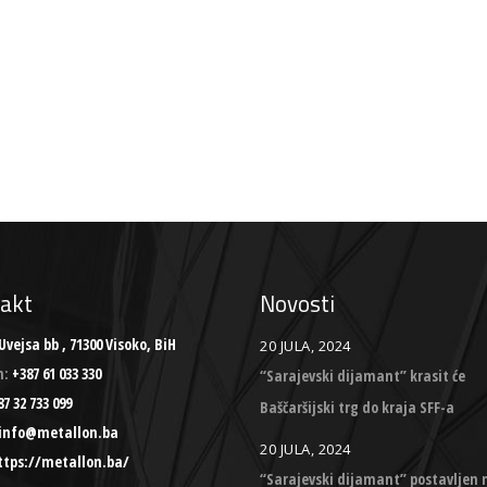
akt
Novosti
Uvejsa bb , 71300 Visoko, BiH
20 JULA, 2024
n:
+387 61 033 330
“Sarajevski dijamant” krasit će
7 32 733 099
Baščaršijski trg do kraja SFF-a
info@metallon.ba
20 JULA, 2024
ttps://metallon.ba/
“Sarajevski dijamant” postavljen 