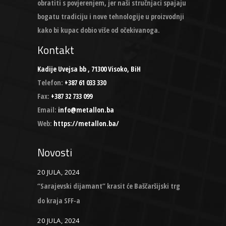
obratiti s povjerenjem, jer naši stručnjaci spajaju
bogatu tradiciju i nove tehnologije u proizvodnji
kako bi kupac dobio više od očekivanoga.
Kontakt
Kadije Uvejsa bb , 71300 Visoko, BiH
Telefon:
+387 61 033 330
Fax:
+387 32 733 099
Email:
info@metallon.ba
Web:
https://metallon.ba/
Novosti
20 JULA, 2024
“Sarajevski dijamant” krasit će Baščaršijski trg
do kraja SFF-a
20 JULA, 2024