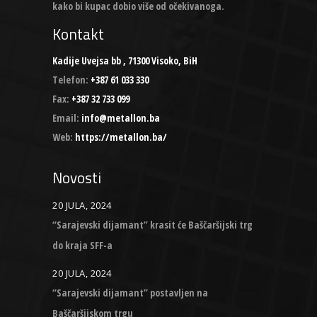
kako bi kupac dobio više od očekivanoga.
Kontakt
Kadije Uvejsa bb , 71300 Visoko, BiH
Telefon:
+387 61 033 330
Fax:
+387 32 733 099
Email:
info@metallon.ba
Web:
https://metallon.ba/
Novosti
20 JULA, 2024
“Sarajevski dijamant” krasit će Baščaršijski trg
do kraja SFF-a
20 JULA, 2024
“Sarajevski dijamant” postavljen na
Baščaršijskom trgu