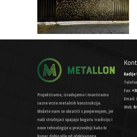
Kont
Kadije 
Telefo
Fax:
+38
Projektiramo, izrađujemo i montiramo
Email:
razne vrste metalnih konstrukcija.
Web:
h
Možete nam se obratiti s povjerenjem, jer
naši stručnjaci spajaju bogatu tradiciju i
nove tehnologije u proizvodnji kako bi
kupac dobio više od očekivanoga.