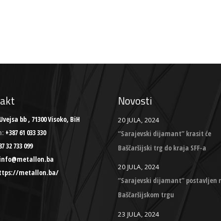
akt
Novosti
Uvejsa bb , 71300 Visoko, BiH
20 JULA, 2024
n:
+387 61 033 330
“Sarajevski dijamant” krasit će
7 32 733 099
Baščaršijski trg do kraja SFF-a
info@metallon.ba
20 JULA, 2024
ttps://metallon.ba/
“Sarajevski dijamant” postavljen 
Baščaršijskom trgu
23 JULA, 2024