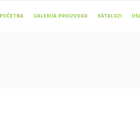
POČETNA
GALERIJA PROIZVODA
KATALOZI
US