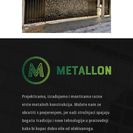
Projektiramo, izrađujemo i montiramo razne
vrste metalnih konstrukcija. Možete nam se
obratiti s povjerenjem, jer naši stručnjaci spajaju
bogatu tradiciju i nove tehnologije u proizvodnji
kako bi kupac dobio više od očekivanoga.