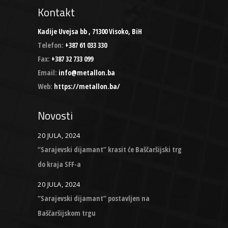
Kontakt
Kadije Uvejsa bb , 71300 Visoko, BiH
Telefon:
+387 61 033 330
Fax:
+387 32 733 099
Email:
info@metallon.ba
Web:
https://metallon.ba/
Novosti
20 JULA, 2024
“Sarajevski dijamant” krasit će Baščaršijski trg
do kraja SFF-a
20 JULA, 2024
“Sarajevski dijamant” postavljen na
Baščaršijskom trgu