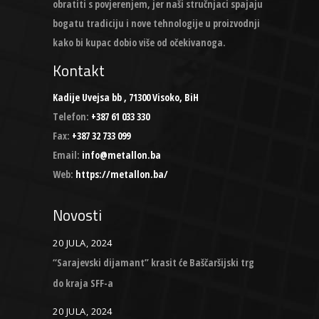
obratiti s povjerenjem, jer naši stručnjaci spajaju
bogatu tradiciju i nove tehnologije u proizvodnji
kako bi kupac dobio više od očekivanoga.
Kontakt
Kadije Uvejsa bb , 71300 Visoko, BiH
Telefon:
+387 61 033 330
Fax:
+387 32 733 099
Email:
info@metallon.ba
Web:
https://metallon.ba/
Novosti
20 JULA, 2024
“Sarajevski dijamant” krasit će Baščaršijski trg
do kraja SFF-a
20 JULA, 2024