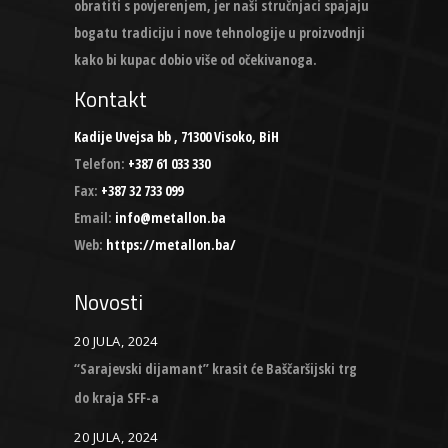
obratiti s povjerenjem, jer naši stručnjaci spajaju
bogatu tradiciju i nove tehnologije u proizvodnji
kako bi kupac dobio više od očekivanoga.
Kontakt
Kadije Uvejsa bb , 71300 Visoko, BiH
Telefon:
+387 61 033 330
Fax:
+387 32 733 099
Email:
info@metallon.ba
Web:
https://metallon.ba/
Novosti
20 JULA, 2024
“Sarajevski dijamant” krasit će Baščaršijski trg
do kraja SFF-a
20 JULA, 2024