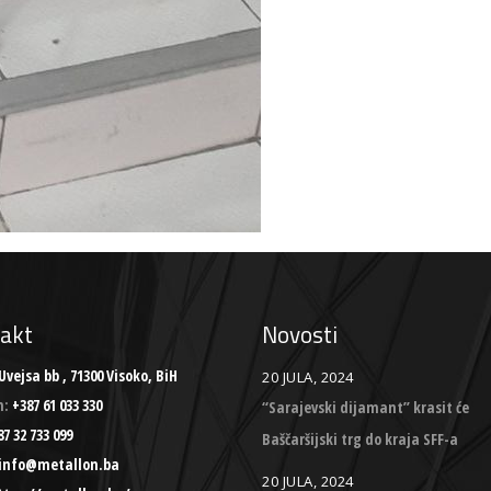
akt
Novosti
Uvejsa bb , 71300 Visoko, BiH
20 JULA, 2024
n:
+387 61 033 330
“Sarajevski dijamant” krasit će
7 32 733 099
Baščaršijski trg do kraja SFF-a
info@metallon.ba
20 JULA, 2024