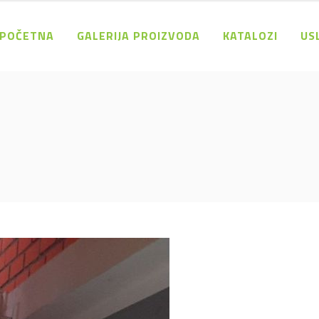
POČETNA
GALERIJA PROIZVODA
KATALOZI
US