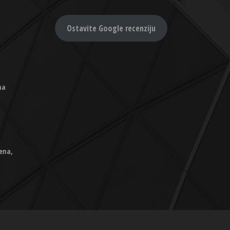
Ostavite Google recenziju
na
ena,