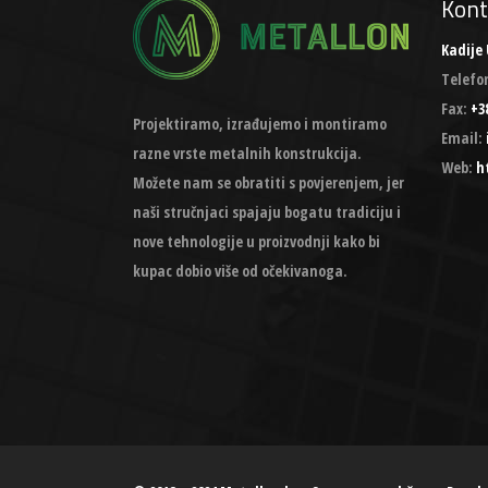
Kont
Kadije 
Telefo
Fax:
+38
Projektiramo, izrađujemo i montiramo
Email:
razne vrste metalnih konstrukcija.
Web:
h
Možete nam se obratiti s povjerenjem, jer
naši stručnjaci spajaju bogatu tradiciju i
nove tehnologije u proizvodnji kako bi
kupac dobio više od očekivanoga.