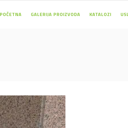
POČETNA
GALERIJA PROIZVODA
KATALOZI
US