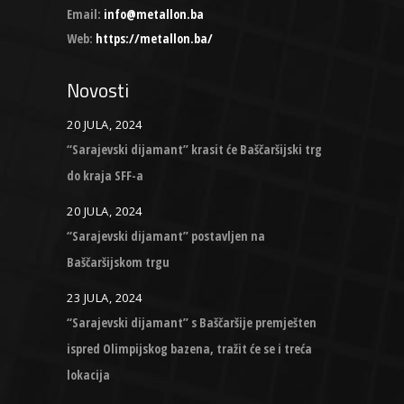
Email:
info@metallon.ba
Web:
https://metallon.ba/
Novosti
20 JULA, 2024
“Sarajevski dijamant” krasit će Baščaršijski trg
do kraja SFF-a
20 JULA, 2024
“Sarajevski dijamant” postavljen na
Baščaršijskom trgu
23 JULA, 2024
“Sarajevski dijamant” s Baščaršije premješten
ispred Olimpijskog bazena, tražit će se i treća
lokacija