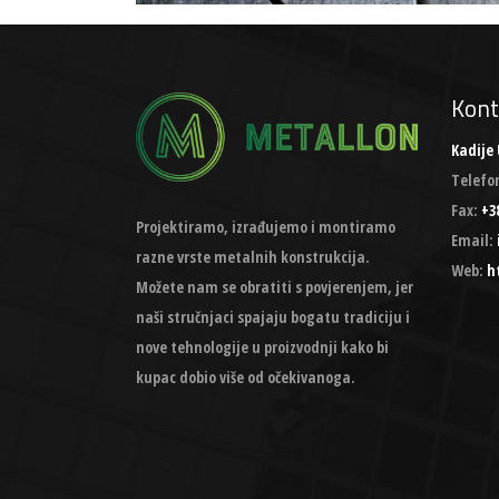
Kont
Kadije 
Telefo
Fax:
+38
Projektiramo, izrađujemo i montiramo
Email:
razne vrste metalnih konstrukcija.
Web:
h
Možete nam se obratiti s povjerenjem, jer
naši stručnjaci spajaju bogatu tradiciju i
nove tehnologije u proizvodnji kako bi
kupac dobio više od očekivanoga.