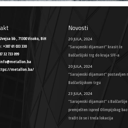
akt
Novosti
Uvejsa bb , 71300 Visoko, BiH
20 JULA, 2024
n:
+387 61 033 330
“Sarajevski dijamant” krasit će
7 32 733 099
Baščaršijski trg do kraja SFF-a
info@metallon.ba
20 JULA, 2024
ttps://metallon.ba/
“Sarajevski dijamant” postavljen 
Baščaršijskom trgu
23 JULA, 2024
“Sarajevski dijamant” s Baščaršije
premješten ispred Olimpijskog baz
tražit će se i treća lokacija