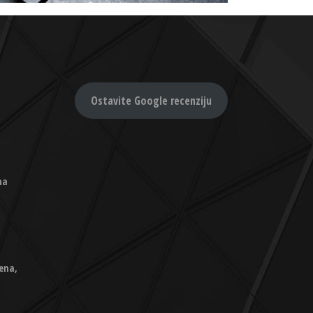
Ostavite Google recenziju
na
ena,