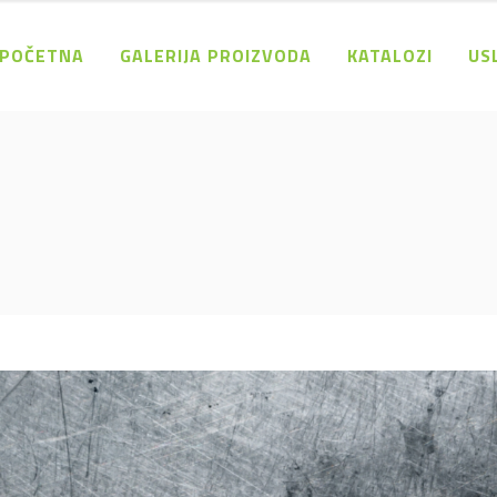
POČETNA
GALERIJA PROIZVODA
KATALOZI
US