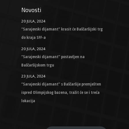
Novosti
20 JULA, 2024
“Sarajevski dijamant” krasit će Baščaršijski trg
do kraja SFF-a
20 JULA, 2024
“Sarajevski dijamant” postavljen na
Baščaršijskom trgu
23 JULA, 2024
“Sarajevski dijamant” s Baščaršije premješten
ispred Olimpijskog bazena, tražit će se i treća
lokacija