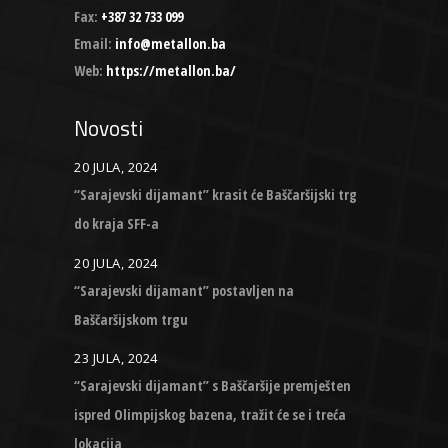
Fax:
+387 32 733 099
Email:
info@metallon.ba
Web:
https://metallon.ba/
Novosti
20 JULA, 2024
“Sarajevski dijamant” krasit će Baščaršijski trg
do kraja SFF-a
20 JULA, 2024
“Sarajevski dijamant” postavljen na
Baščaršijskom trgu
23 JULA, 2024
“Sarajevski dijamant” s Baščaršije premješten
ispred Olimpijskog bazena, tražit će se i treća
lokacija