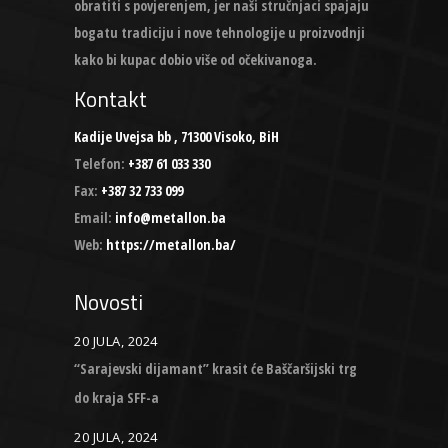
obratiti s povjerenjem, jer naši stručnjaci spajaju
bogatu tradiciju i nove tehnologije u proizvodnji
kako bi kupac dobio više od očekivanoga.
Kontakt
Kadije Uvejsa bb , 71300 Visoko, BiH
Telefon:
+387 61 033 330
Fax:
+387 32 733 099
Email:
info@metallon.ba
Web:
https://metallon.ba/
Novosti
20 JULA, 2024
“Sarajevski dijamant” krasit će Baščaršijski trg
do kraja SFF-a
20 JULA, 2024