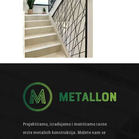
Projektiramo, izrađujemo i montiramo razne
vrste metalnih konstrukcija. Možete nam se