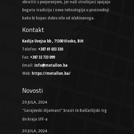
obratiti s povjerenjem, jer naši stručnjaci spajaju
bogatu tradiciju i nove tehnologije u proizvodnji
kako bi kupac dobio više od očekivanoga.
Kontakt
Kadije Uvejsa bb , 71300 Visoko, BiH
Telefon:
+387 61 033 330
Fax:
+387 32 733 099
Email:
info@metallon.ba
Web:
https://metallon.ba/
Novosti
20 JULA, 2024
“Sarajevski dijamant” krasit će Baščaršijski trg
do kraja SFF-a
20 JULA, 2024