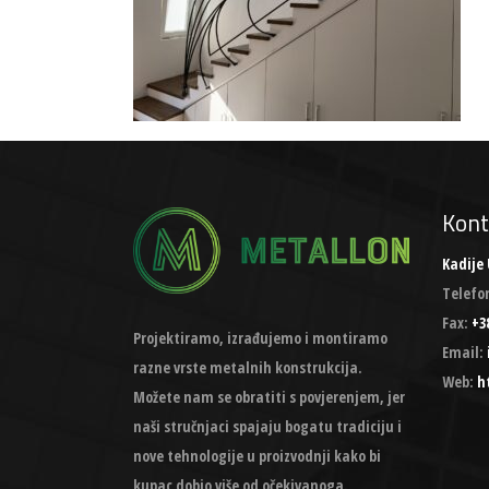
Kont
Kadije 
Telefo
Fax:
+38
Projektiramo, izrađujemo i montiramo
Email:
razne vrste metalnih konstrukcija.
Web:
h
Možete nam se obratiti s povjerenjem, jer
naši stručnjaci spajaju bogatu tradiciju i
nove tehnologije u proizvodnji kako bi
kupac dobio više od očekivanoga.