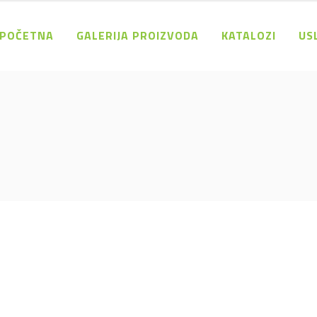
POČETNA
GALERIJA PROIZVODA
KATALOZI
US