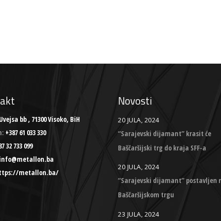
akt
Novosti
Uvejsa bb , 71300 Visoko, BiH
20 JULA, 2024
n:
+387 61 033 330
“Sarajevski dijamant” krasit će
7 32 733 099
Baščaršijski trg do kraja SFF-a
info@metallon.ba
20 JULA, 2024
ttps://metallon.ba/
“Sarajevski dijamant” postavljen 
Baščaršijskom trgu
23 JULA, 2024