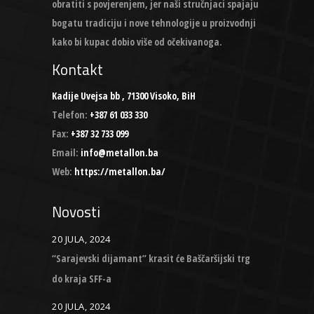
obratiti s povjerenjem, jer naši stručnjaci spajaju
bogatu tradiciju i nove tehnologije u proizvodnji
kako bi kupac dobio više od očekivanoga.
Kontakt
Kadije Uvejsa bb , 71300 Visoko, BiH
Telefon:
+387 61 033 330
Fax:
+387 32 733 099
Email:
info@metallon.ba
Web:
https://metallon.ba/
Novosti
20 JULA, 2024
“Sarajevski dijamant” krasit će Baščaršijski trg
do kraja SFF-a
20 JULA, 2024