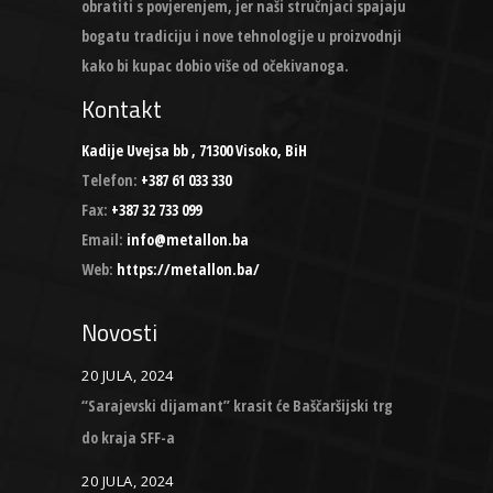
obratiti s povjerenjem, jer naši stručnjaci spajaju
bogatu tradiciju i nove tehnologije u proizvodnji
kako bi kupac dobio više od očekivanoga.
Kontakt
Kadije Uvejsa bb , 71300 Visoko, BiH
Telefon:
+387 61 033 330
Fax:
+387 32 733 099
Email:
info@metallon.ba
Web:
https://metallon.ba/
Novosti
20 JULA, 2024
“Sarajevski dijamant” krasit će Baščaršijski trg
do kraja SFF-a
20 JULA, 2024