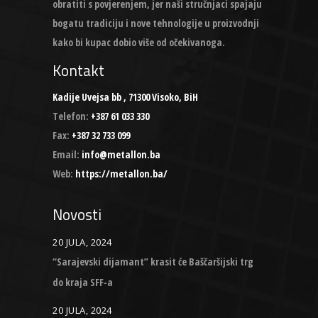
obratiti s povjerenjem, jer naši stručnjaci spajaju
bogatu tradiciju i nove tehnologije u proizvodnji
kako bi kupac dobio više od očekivanoga.
Kontakt
Kadije Uvejsa bb , 71300 Visoko, BiH
Telefon:
+387 61 033 330
Fax:
+387 32 733 099
Email:
info@metallon.ba
Web:
https://metallon.ba/
Novosti
20 JULA, 2024
“Sarajevski dijamant” krasit će Baščaršijski trg
do kraja SFF-a
20 JULA, 2024