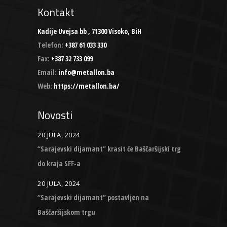
Kontakt
Kadije Uvejsa bb , 71300 Visoko, BiH
Telefon:
+387 61 033 330
Fax:
+387 32 733 099
Email:
info@metallon.ba
Web:
https://metallon.ba/
Novosti
20 JULA, 2024
“Sarajevski dijamant” krasit će Baščaršijski trg
do kraja SFF-a
20 JULA, 2024
“Sarajevski dijamant” postavljen na
Baščaršijskom trgu