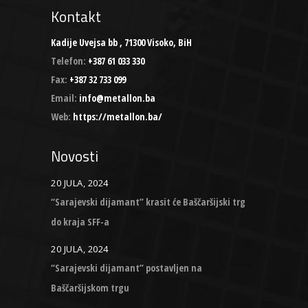
Kontakt
Kadije Uvejsa bb , 71300 Visoko, BiH
Telefon:
+387 61 033 330
Fax:
+387 32 733 099
Email:
info@metallon.ba
Web:
https://metallon.ba/
Novosti
20 JULA, 2024
“Sarajevski dijamant” krasit će Baščaršijski trg
do kraja SFF-a
20 JULA, 2024
“Sarajevski dijamant” postavljen na
Baščaršijskom trgu