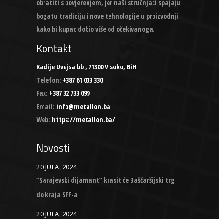
obratiti s povjerenjem, jer naši stručnjaci spajaju
bogatu tradiciju i nove tehnologije u proizvodnji
kako bi kupac dobio više od očekivanoga.
Kontakt
Kadije Uvejsa bb , 71300 Visoko, BiH
Telefon:
+387 61 033 330
Fax:
+387 32 733 099
Email:
info@metallon.ba
Web:
https://metallon.ba/
Novosti
20 JULA, 2024
“Sarajevski dijamant” krasit će Baščaršijski trg
do kraja SFF-a
20 JULA, 2024