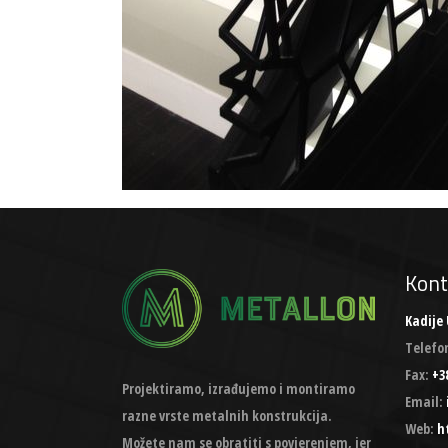
Kont
Kadije 
Telefo
Fax:
+38
Projektiramo, izrađujemo i montiramo
Email:
razne vrste metalnih konstrukcija.
Web:
h
Možete nam se obratiti s povjerenjem, jer