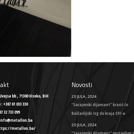
akt
Novosti
Uvejsa bb , 71300 Visoko, BiH
20 JULA, 2024
n:
+387 61 033 330
“Sarajevski dijamant” krasit će
7 32 733 099
Baščaršijski trg do kraja SFF-a
info@metallon.ba
20 JULA, 2024
ttps://metallon.ba/
“Sarajevski dijamant” postavljen 