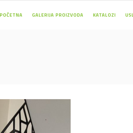
POČETNA
GALERIJA PROIZVODA
KATALOZI
US