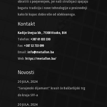
obratiti s povjerenjem, jer naši stručnjaci spajaju
bogatu tradiciju i nove tehnologije u proizvodnji
kako bi kupac dobio više od očekivanoga.
Kontakt
Kadije Uvejsa bb , 71300 Visoko, BiH
Telefon:
+387 61 033 330
Fax:
+387 32 733 099
Email:
info@metallon.ba
Web:
https://metallon.ba/
Novosti
20 JULA, 2024
“Sarajevski dijamant” krasit će Baščaršijski trg
do kraja SFF-a
20 JULA, 2024