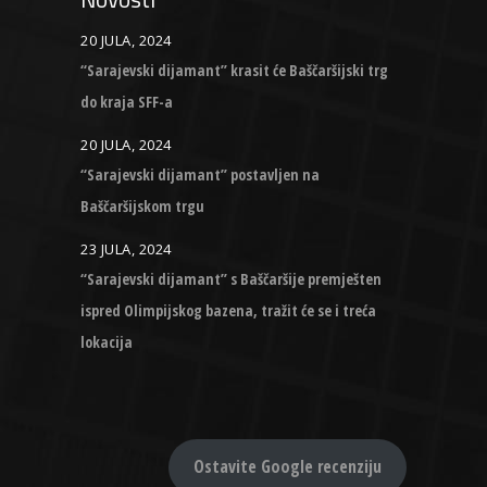
20 JULA, 2024
“Sarajevski dijamant” krasit će Baščaršijski trg
do kraja SFF-a
20 JULA, 2024
“Sarajevski dijamant” postavljen na
Baščaršijskom trgu
23 JULA, 2024
“Sarajevski dijamant” s Baščaršije premješten
ispred Olimpijskog bazena, tražit će se i treća
lokacija
Ostavite Google recenziju