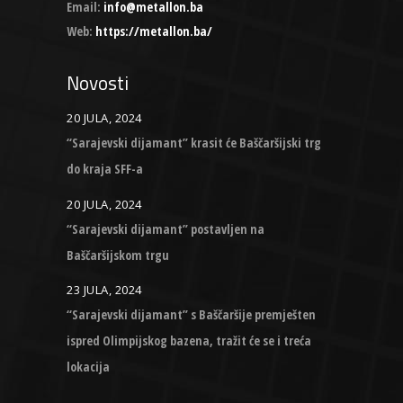
Email:
info@metallon.ba
Web:
https://metallon.ba/
Novosti
20 JULA, 2024
“Sarajevski dijamant” krasit će Baščaršijski trg
do kraja SFF-a
20 JULA, 2024
“Sarajevski dijamant” postavljen na
Baščaršijskom trgu
23 JULA, 2024
“Sarajevski dijamant” s Baščaršije premješten
ispred Olimpijskog bazena, tražit će se i treća
lokacija