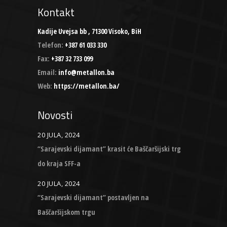
Kontakt
Kadije Uvejsa bb , 71300 Visoko, BiH
Telefon:
+387 61 033 330
Fax:
+387 32 733 099
Email:
info@metallon.ba
Web:
https://metallon.ba/
Novosti
20 JULA, 2024
“Sarajevski dijamant” krasit će Baščaršijski trg
do kraja SFF-a
20 JULA, 2024
“Sarajevski dijamant” postavljen na
Baščaršijskom trgu